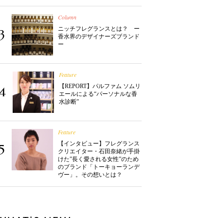
Column
ニッチフレグランスとは？ ー
3
香水界のデザイナーズブランド
ー
Feature
【REPORT】パルファム ソムリ
4
エールによる“パーソナルな香
水診断”
Feature
【インタビュー】フレグランス
5
クリエイター・石田奈緒が手掛
けた”長く愛される女性”のため
のブランド「トーキョーランデ
ヴー」。その想いとは？