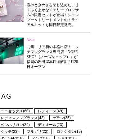
春のときめきを閉じ込めた、甘
くふくよかなチェリーブロッサ
ムの限定セットが登場！シャン
プー＆トリートメントのトライ
アルキットも同日限定発売。
News
九州エリア初の本格出店！ニッ
チフレグランス専門店「NOSE
SHOP（ノーズショップ）」が
福岡の岩田屋本店 新館に2月28
日オープン
TAG
ユニセックス(60)
レディース(49)
レディスフレグランス(43)
ゲラン(35)
ペンハリガン(29)
ディオール(23)
グッチ(23)
ブルガリ(22)
ロクシタン(19)
BVLGARI(18)
メンズ(18)
GUCCI(16)