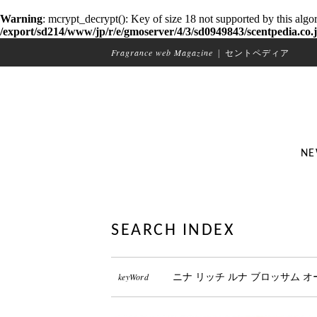
Warning
: mcrypt_decrypt(): Key of size 18 not supported by this algo
/export/sd214/www/jp/r/e/gmoserver/4/3/sd0949843/scentpedia.co.j
Fragrance web Magazine
|
セントペディア
NE
SEARCH INDEX
keyWord
ニナ リッチ ルナ ブロッサム 