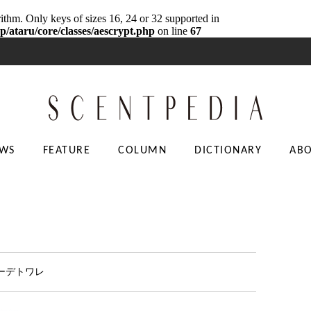
rithm. Only keys of sizes 16, 24 or 32 supported in
p/ataru/core/classes/aescrypt.php
on line
67
WS
FEATURE
COLUMN
DICTIONARY
AB
オーデトワレ