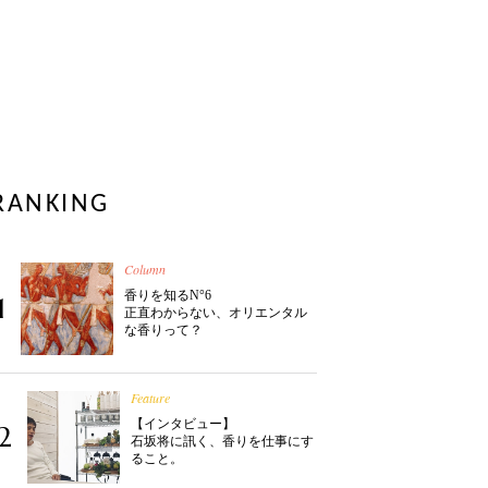
RANKING
Column
香りを知るN°6
1
正直わからない、オリエンタル
な香りって？
Feature
【インタビュー】
2
石坂将に訊く、香りを仕事にす
ること。