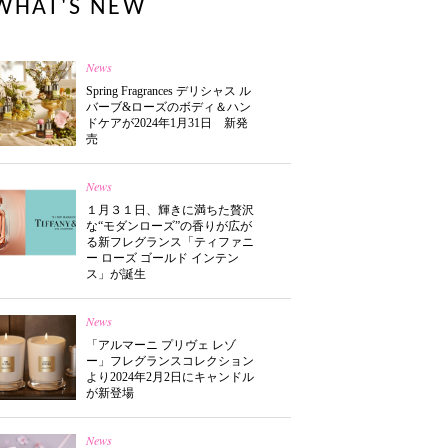
WHAT'S NEW
News
Spring Fragrances デリシャス ル
バーブ&ローズのボディ＆ハン
ドケアが2024年1月31日 新発
売
News
１月３１日、輝きに満ちた贅沢
な“モダンローズ”の香りが広が
る新フレグランス「ティファニ
ー ローズ ゴールド インテン
ス」が誕生
News
「アルマーニ プリヴェ レゾ
ー」フレグランスコレクション
より2024年2月2日にキャンドル
が新登場
News