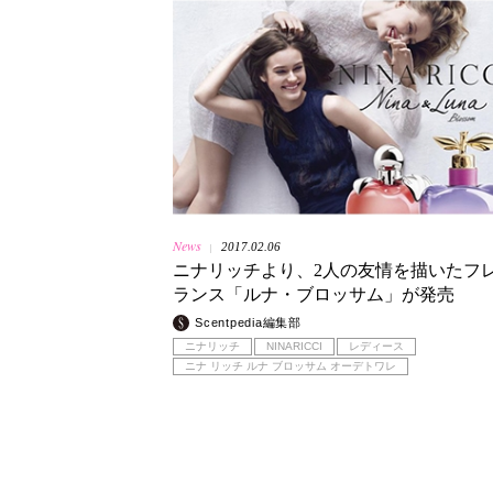
News
2017.02.06
|
ニナリッチより、2人の友情を描いたフ
ランス「ルナ・ブロッサム」が発売
Scentpedia編集部
ニナリッチ
NINARICCI
レディース
ニナ リッチ ルナ ブロッサム オーデトワレ