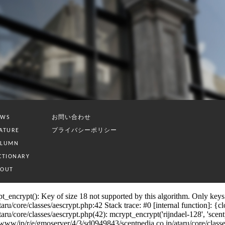
お問い合わせ
EWS
プライバシーポリシー
ATURE
OLUMN
CTIONARY
BOUT
_encrypt(): Key of size 18 not supported by this algorithm. Only keys o
/core/classes/aescrypt.php:42 Stack trace: #0 [internal function]: {clos
core/classes/aescrypt.php(42): mcrypt_encrypt('rijndael-128', 'scentpedia
p/r/e/gmoserver/4/3/sd0949843/scentpedia.co.jp/ataru/core/classes/se