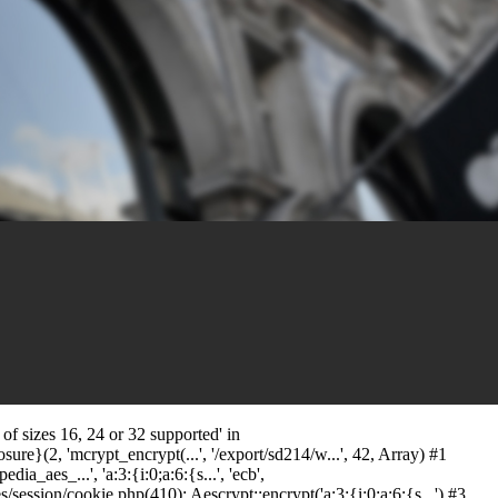
f sizes 16, 24 or 32 supported' in
ure}(2, 'mcrypt_encrypt(...', '/export/sd214/w...', 42, Array) #1
_aes_...', 'a:3:{i:0;a:6:{s...', 'ecb',
ssion/cookie.php(410): Aescrypt::encrypt('a:3:{i:0;a:6:{s...') #3