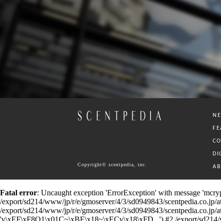
N
FE
C
DI
Copyright© scentpedia, inc.
A
Fatal error
: Uncaught exception 'ErrorException' with message 'mcrypt
/export/sd214/www/jp/r/e/gmoserver/4/3/sd0949843/scentpedia.co.jp/ataru
/export/sd214/www/jp/r/e/gmoserver/4/3/sd0949843/scentpedia.co.jp/ataru/
'v\xEF\xF8Q1\x01C~\xBE\x18~\xECv\x18\xFD...') #2 /export/sd214/www/j